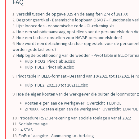
FAQ
1.
Verschil tussen de opgave 325 en de aangiften 274 of 281.XX
2.
Begrotingsartikel - Baremische loopbaan O6/O7 – Functionele ver
3.
Lijst looncodes - economische code - GL-rekening.xls
4.
Hoe een subsidieaanvraag opstellen voor de personeelsleden d
5.
Hoe een factuur opstellen voor NAVAP-personeelsleden?
6.
Hoe wordt een detacheringsfactuur opgesteld voor de personeel
worden gedetacheerd?
7.
Hulp bij de boekhouding van de wedden - PivotTable in BLLC-form
Hulp_PCO2_PivotTable.xlsx
Hulp_PDE2_PivotTable.xlsx
8.
Pivot table in BLLC-formaat - Bestand van 10/2021 tot 11/2021 (e
Hulp_PDE2_202110 tot 202111.xlsx
9.
Hoe de eigen kosten van de werkgever die buiten de loonmotor zij
Kosten eigen aan de werkgever_Overzicht_FEDPOL
ZPXXXX_Kosten eigen aan de werkgever_Overzicht_LOKPOL
10.
Procedure RSZ: Berekening van sociale toelage II vanaf 2022
11.
Sociale toelage II
12.
L4.STAS
13.
FinProf-aangifte - Aanmaning tot betaling